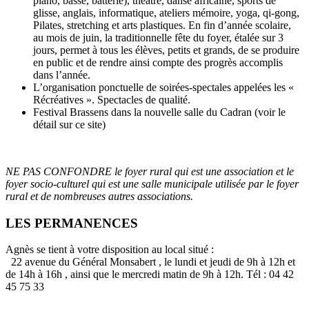
piano, basse, batterie), théâtre, danse africaine, sports de
glisse, anglais, informatique, ateliers mémoire, yoga, qi-gong,
Pilates, stretching et arts plastiques. En fin d’année scolaire,
au mois de juin, la traditionnelle fête du foyer, étalée sur 3
jours, permet à tous les élèves, petits et grands, de se produire
en public et de rendre ainsi compte des progrès accomplis
dans l’année.
L’organisation ponctuelle de soirées-spectales appelées les «
Récréatives ». Spectacles de qualité.
Festival Brassens dans la nouvelle salle du Cadran (voir le
détail sur ce site)
NE PAS CONFONDRE le foyer rural qui est une association et le
foyer socio-culturel qui est une salle municipale utilisée par le foyer
rural et de nombreuses autres associations.
LES PERMANENCES
Agnès se tient à votre disposition au local situé :
22 avenue du Général Monsabert , le lundi et jeudi de 9h à 12h et
de 14h à 16h , ainsi que le mercredi matin de 9h à 12h. Tél : 04 42
45 75 33